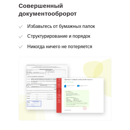
Совершенный
Управляйте всем в одном окне
документообророт
Отслеживание налоговых выплат
Проверяйте контрагентов
Избавьтесь от бумажных папок
Получайте поддержку
Структурирование и порядок
Никогда ничего не потеряется
анимайтесь бизнесом, а не механической работой