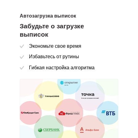
Автозагрузка выписок
Забудьте о загрузке
выписок
Обновляемые алгоритмы
Экономьте свое время
ше нет необходимости заходить в 1С для
Избавьтесь от рутины
чения информации
Гибкая настройка алгоритма
ие возможности настройки
ерживаем e-mail, Telegram, WhatsApp, Viber