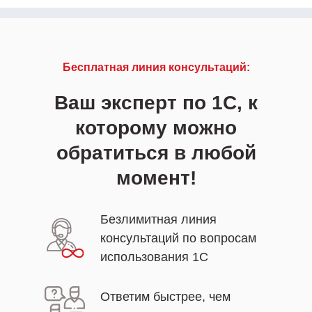
Мы авторизованные партнеры 1С с 2003 года и всегда
Бесплатная линия консультаций:
сможем предложить для вас решение
Ваш эксперт по 1С, к
Только сертифицированные программисты 1С
которому можно
Просто обратитесь к нам с запросом через личный
обратиться в любой
кабинет
момент!
Безлимитная линия
консультаций по вопросам
использования 1С
одход?
Ответим быстрее, чем