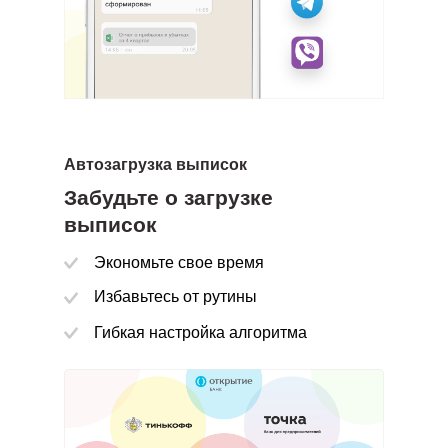
ценность для вас и вашей компании
Автозагрузка выписок
Забудьте о загрузке
выписок
Обновляемые алгоритмы
Экономьте свое время
ше нет необходимости заходить в 1С для
Избавьтесь от рутины
чения информации
Гибкая настройка алгоритма
ие возможности настройки
ерживаем e-mail, Telegram, WhatsApp, Viber