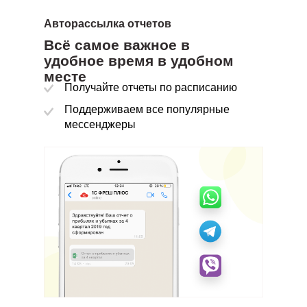
Авторассылка отчетов
Всё самое важное в
Подписывайте договоры и акты из любого места где бы
удобное время в удобном
вы ни находились
месте
Получайте отчеты по расписанию
Ничего никогда не потеряется
Поддерживаем все популярные
мессенджеры
Все документы доступны для поиска и просмотра из
Вы больше никогда не вернетесь к бумажному хаосу
интерфейса приложения
Юридически значимый электронный документооборот
вашего предприятия