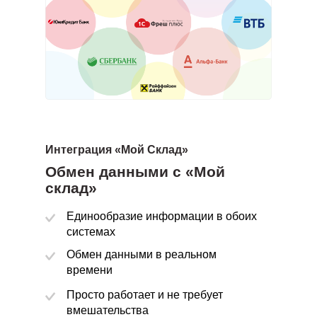
Интеграция «Мой Склад»
Больше не нужно начинать день с выгрузки выписки из
Обмен данными с «Мой
банка
склад»
Информация в вашей системе всегда
Единообразие информации в обоих
синхронизирована с банком
системах
Работайте с данными актуальными прямо сейчас, а не
Обмен данными в реальном
«на дату»
времени
Просто работает и не требует
вмешательства