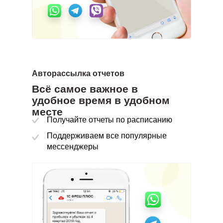
Авторассылка отчетов
Никогда ничего не потеряет
Всё самое важное в
удобное время в удобном
Не пропускайте ни одного важного для вас события
месте
Получайте отчеты по расписанию
Поддерживаем все популярные
Поддерживаем e-mail, WhatsApp, Viber и Telegram
мессенджеры
Гибкие возможности настройки, в т.ч. по сумме платежа
и контрагенту
Получайте уведомления о платежах, которые имеют